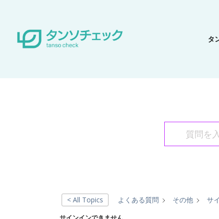
タ
< All Topics
よくある質問
その他
サ
サインインできません